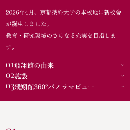
京都薬科大学の歴史
ご寄付のお願い
2026年4月、京都薬科大学の本校地に新校舎
キャンパス・附属施設
が誕生しました。
教育・研究環境のさらなる充実を目指しま
飛翔館特設ページ
す。
飛翔館360°ビュー
飛翔館の由来
施設
飛翔館360°パノラマビュー