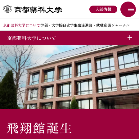
入試情報
京都薬科大学について
学部・大学院
研究
学生生活
進路・就職
京薬ジャーナル
京都薬科大学について
京都薬科大学について
学部入試
理事長挨拶
学長挨拶
オープンキャンパス
教育理念・目的
大学院入試
京都薬科大学についてINDEX
大学概要
ブランドビジョン
京都薬科大学の取り組み
大学広報
飛翔館誕生
校章・ロゴ・校歌
地域連携
情報開示