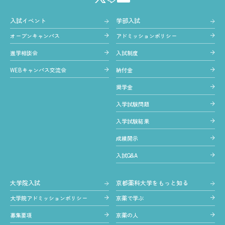
入試イベント
学部入試
オープンキャンパス
アドミッションポリシー
進学相談会
入試制度
WEBキャンパス交流会
納付金
奨学金
入学試験問題
入学試験結果
成績開示
入試Q&A
大学院入試
京都薬科大学をもっと知る
大学院アドミッションポリシー
京薬で学ぶ
募集要項
京薬の人