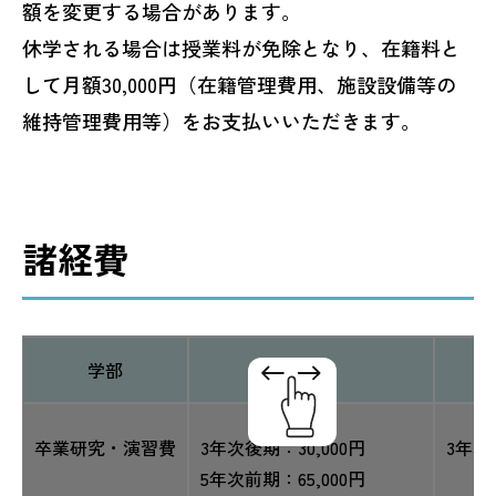
額を変更する場合があります。
休学される場合は授業料が免除となり、在籍料と
して月額30,000円（在籍管理費用、施設設備等の
維持管理費用等）をお支払いいただきます。
諸経費
学部
学科
卒業研究・演習費
3年次後期：30,000円
3年次
5年次前期：65,000円