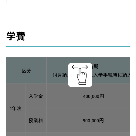
学費
前期
区分
（4月納入／1年次は入学手続時に納入
入学金
400,000円
1年次
授業料
900,000円