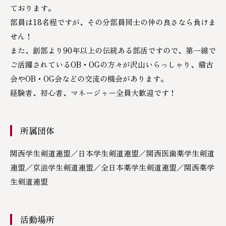
ております。
バドミントン部
部員は18名程ですが、その分部員同士の仲の良さなら負けま
せん！
男子バスケットボール部
また、創部より90年以上の伝統ある部活ですので、第一線で
ご活躍されているOB・OGの方々が沢山いらっしゃり、稽古
女子バスケットボール部
会やOB・OG会などの交流の機会があります。
経験者、初心者、マネージャー全員大歓迎です！
陸上競技部
卓球部
所属団体
サイクリング部
関西学生剣道連盟／日本学生剣道連盟／関西医歯薬学生剣道
連盟／京滋学生剣道連盟／全日本薬学生剣道連盟／関西薬学
アメリカンフットボール部
生剣道連盟
ヨット部
活動場所
写真部