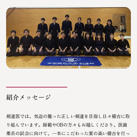
剣道部
ご寄付のお願い
準硬式野球部
ラグビー部
サッカー部
男子バレーボール部
女子バレーボール部
紹介メッセージ
硬式庭球部
剣道部では、気迫の籠った正しい剣道を目指し日々稽古に取
ソフトテニス部
り組んでいます。師範やOBの方々もお越しくださり、医歯
空手道部
薬系の試合に向けて、一本にこだわった質の高い稽古を行っ