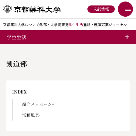
入試情報
京都薬科大学について
学部・大学院
研究
学生生活
進路・就職
京薬ジャーナル
学生生活
京都薬科大学について
剣道部
学部入試
オープンキャンパス
大学院入試
紹介メッセージ
京都薬科大学についてINDEX
大学概要
活動風景
京都薬科大学の取り組み
大学広報
クラブ活動一覧
地域連携
情報開示