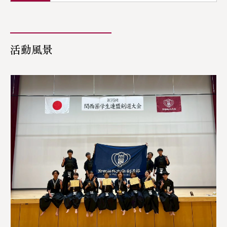
植物研究部
漢方医学研究部
活動風景
京炎そでふれ！京躍華
らくしあ
Friwilly（ボランティア部）