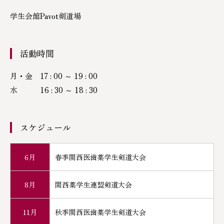
学生会館Pavot剣道場
華道部
茶道部
活動時間
マンドリン部
月・金 17 : 00 ～ 19 : 00
水 16 : 30 ～ 18 : 30
合唱部（ユーベルコール）
軽音楽部
スケジュール
管弦楽部
6月
春季関西医歯薬学生剣道大会
美術部
8月
関西薬学生連盟剣道大会
ESS部
11月
秋季関西医歯薬学生剣道大会