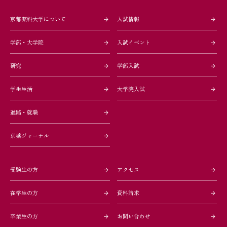
講演会
講演会
京都薬科大学について
入試情報
学部・大学院
入試イベント
研究
学部入試
開催日：2024年06月28日
開催日：2024年02月15日
学生生活
大学院入試
(金)
(木)
ポスター
ポスター
進路・就職
講演会
5大学連携医療フォーラ
京薬ジャーナル
ム
受験生の方
アクセス
在学生の方
資料請求
卒業生の方
お問い合わせ
開催日：2024年01月29日