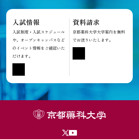
日時：2025年3月11日(水)～
日時：2025年10月26日(日)
入試情報
資料請求
12日（木）
ポスター
ポスター
入試制度・入試スケジュール
京都薬科大学大学案内を無料
や、オープンキャンパスなど
でお送りいたします。
公開講座
５⼤学連携学⽣短期研
のイベント情報をご確認いた
修プログラム
だけます。
開催日：2024年10月10日
(木)～11日（金）
日時：2024年11月24日(日)
ポスター
ポスター
報告書