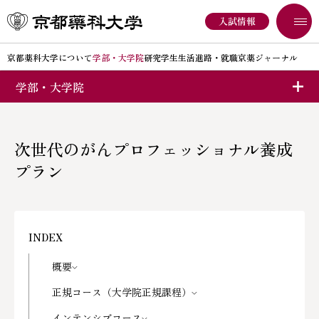
入試情報
京都薬科大学について
学部・大学院
研究
学生生活
進路・就職
京薬ジャーナル
学部・大学院
京都薬科大学について
次世代のがんプロフェッショナル養成
学部入試
プラン
大学院
オープンキャンパス
薬学専攻博士課程
大学院入試
京都薬科大学についてINDEX
大学概要
大学院生サポート
概要
京都薬科大学の取り組み
大学広報
正規コース（大学院正規課程）
次世代のがんプロフェッショナル養成プラン
地域連携
情報開示
インテンシブコース