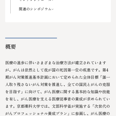
シラバス
ご寄付のお願い
関連のシンポジウム
教員紹介
研究室・施設
概要
学修の成果に係る評価等
医療の進歩に伴いさまざまな治療方法が確立されています
が、がんは依然として我が国の死因第一位の疾患です。第4
期がん対策推進基本計画において定められた全体目標「誰一
人取り残さないがん対策を推進し、全ての国民とがんの克服
を目指す」に向けて、がん医療に関する基本的な知識や技能
を有し、がん医療を支える医療従事者の養成が求められてい
ます。京都薬科大学では、文部科学省が実施する「次世代の
がんプロフェッショナル養成プラン」に参画し、がん医療の