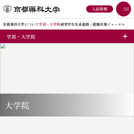
入試情報
京都薬科大学について
学部・大学院
研究
学生生活
進路・就職
京薬ジャーナル
学部・大学院
京都薬科大学について
学部入試
大学院
オープンキャンパス
薬学専攻博士課程
大学院入試
大学院
京都薬科大学についてINDEX
大学概要
大学院生サポート
京都薬科大学の取り組み
大学広報
次世代のがんプロフェッショナル養成プラン
地域連携
情報開示