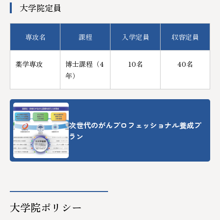
大学院定員
専攻名
課程
入学定員
収容定員
薬学専攻
博士課程（4
10名
40名
年）
次世代のがんプロフェッショナル養成プ
ラン
大学院ポリシー