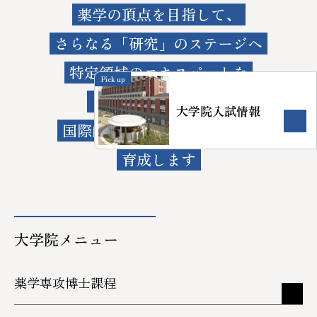
薬学の頂点を目指して、
シラバス
ご寄付のお願い
さらなる「研究」のステージへ
教員紹介
特定領域のエキスパートを
Pick up
研究室・施設
目指す大学院では、
大学院入試情報
学修の成果に係る評価等
国際的に活躍できる研究者を
育成します
大学院メニュー
薬学専攻博士課程